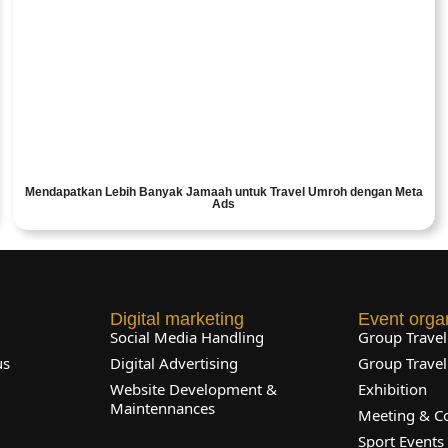
Mendapatkan Lebih Banyak Jamaah untuk Travel Umroh dengan Meta
Ads
Digital marketing
Event orga
l
Social Media Handling
Group Trave
us
Digital Advertising
Group Trave
Website Development &
Exhibition
Maintennances
Meeting & C
Sport Events