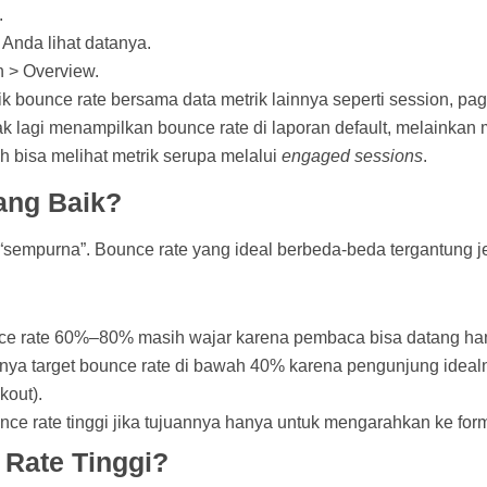
.
 Anda lihat datanya.
n > Overview.
k bounce rate bersama data metrik lainnya seperti session, pa
k lagi menampilkan bounce rate di laporan default, melainkan
 bisa melihat metrik serupa melalui
engaged sessions
.
ang Baik?
“sempurna”. Bounce rate yang ideal berbeda-beda tergantung je
unce rate 60%–80% masih wajar karena pembaca bisa datang ha
anya target bounce rate di bawah 40% karena pengunjung id
kout).
nce rate tinggi jika tujuannya hanya untuk mengarahkan ke form
Rate Tinggi?