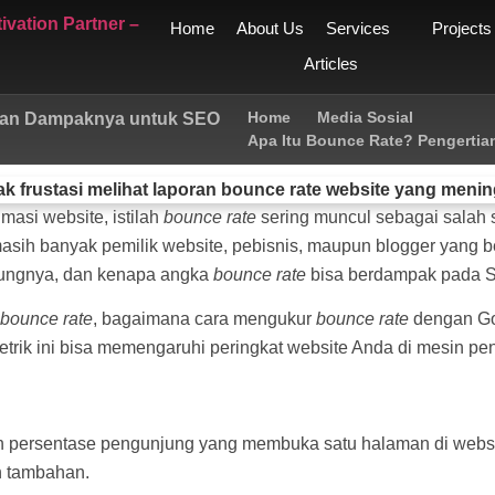
Home
About Us
Services
Projects
Articles
Home
Media Sosial
 dan Dampaknya untuk SEO
Apa Itu Bounce Rate? Pengerti
masi website, istilah
bounce rate
sering muncul sebagai salah s
masih banyak pemilik website, pebisnis, maupun blogger yang
tungnya, dan kenapa angka
bounce rate
bisa berdampak pada 
bounce rate
, bagaimana cara mengukur
bounce rate
dengan Goo
etrik ini bisa memengaruhi peringkat website Anda di mesin pen
 persentase pengunjung yang membuka satu halaman di websi
n tambahan.