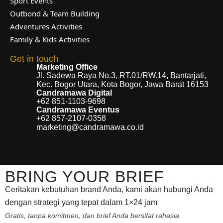
Sport Events
Outbond & Team Building
Adventures Activities
Family & Kids Activities
Get in touch
Marketing Office
Jl. Sadewa Raya No.3, RT.01/RW.14, Bantarjati,
Kec. Bogor Utara, Kota Bogor, Jawa Barat 16153
Candramawa Digital
+62 851-1103-9698
Candramawa Eventus
+62 857-2107-0358
marketing@candramawa.co.id
BRING YOUR BRIEF
Ceritakan kebutuhan brand Anda, kami akan hubungi Anda
dengan strategi yang tepat dalam 1×24 jam
Gratis, tanpa komitmen, dan brief Anda bersifat rahasia.