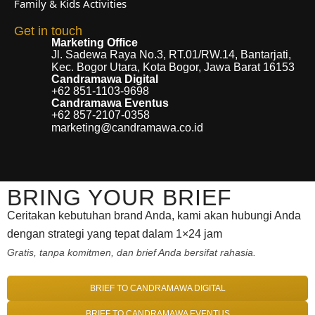
Family & Kids Activities
Get in touch
Marketing Office
Jl. Sadewa Raya No.3, RT.01/RW.14, Bantarjati,
Kec. Bogor Utara, Kota Bogor, Jawa Barat 16153
Candramawa Digital
+62 851-1103-9698
Candramawa Eventus
+62 857-2107-0358
marketing@candramawa.co.id
BRING YOUR BRIEF
Ceritakan kebutuhan brand Anda, kami akan hubungi Anda
dengan strategi yang tepat dalam 1×24 jam
Gratis, tanpa komitmen, dan brief Anda bersifat rahasia.
BRIEF TO CANDRAMAWA DIGITAL
BRIEF TO CANDRAMAWA EVENTUS