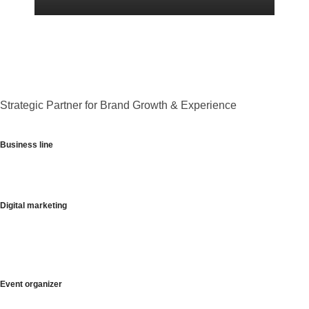
Strategic Partner for Brand Growth & Experience
Business line
Candramawa Digital
Candramawa Eventus
Digital marketing
Social Media Handling
Digital Advertising
Website Development & Maintennances
Event organizer
Group Travel Arrangement