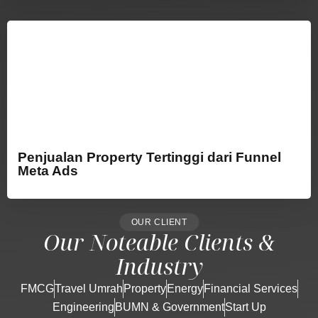
Penjualan Property Tertinggi dari Funnel
Meta Ads
OUR CLIENT
Our Noteable Clients &
Industry
FMCG
Travel Umrah
Property
Energy
Financial Services
Engineering
BUMN & Government
Start Up