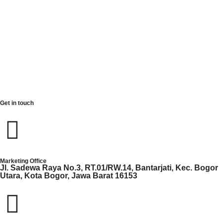
Group Travel Umrah
Exhibition
Meeting & Conferences
Sport Events
Outbond & Team Building
Adventures Activities
Family & Kids Activities
Get in touch
Marketing Office
Jl. Sadewa Raya No.3, RT.01/RW.14, Bantarjati, Kec. Bogor
Utara, Kota Bogor, Jawa Barat 16153