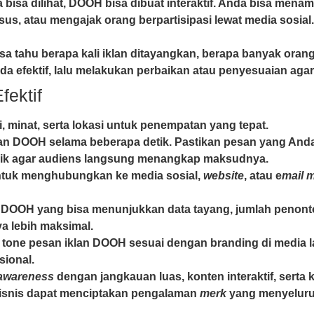
ya bisa dilihat, DOOH bisa dibuat interaktif. Anda bisa men
 atau mengajak orang berpartisipasi lewat media sosial. D
 tahu berapa kali iklan ditayangkan, berapa banyak orang y
a efektif, lalu melakukan perbaikan atau penyesuaian agar 
ektif
, minat, serta lokasi untuk penempatan yang tepat.
lan DOOH selama beberapa detik. Pastikan pesan yang Anda
arik agar audiens langsung menangkap maksudnya.
untuk menghubungkan ke media sosial,
website
, atau e
mail 
 DOOH yang bisa menunjukkan data tayang, jumlah penonton, 
a lebih maksimal.
 tone pesan iklan DOOH sesuai dengan branding di media la
sional.
awareness
dengan jangkauan luas, konten interaktif, se
bisnis dapat menciptakan pengalaman
merk
yang menyelur