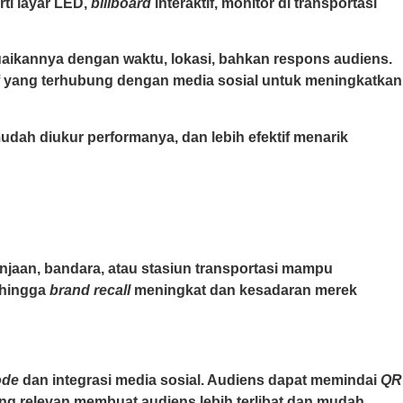
ti layar LED,
billboard
interaktif, monitor di transportasi
ikannya dengan waktu, lokasi, bahkan respons audiens.
if yang terhubung dengan media sosial untuk meningkatkan
udah diukur performanya, dan lebih efektif menarik
lanjaan, bandara, atau stasiun transportasi mampu
ehingga
brand recall
meningkat dan kesadaran merek
ode
dan integrasi media sosial. Audiens dapat memindai
QR
ang relevan membuat audiens lebih terlibat dan mudah