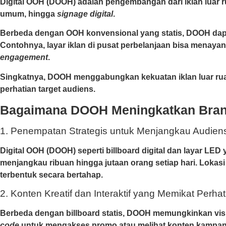
Digital OOH (DOOH)
adalah pengembangan dari iklan luar ru
umum, hingga
signage digital
.
Berbeda dengan OOH konvensional yang statis, DOOH dap
Contohnya, layar iklan di pusat perbelanjaan bisa menaya
engagement
.
Singkatnya, DOOH menggabungkan kekuatan iklan luar ruang 
perhatian target audiens.
Bagaimana DOOH Meningkatkan Bra
1. Penempatan Strategis untuk Menjangkau Audien
Digital OOH (DOOH)
seperti billboard digital dan layar LED
menjangkau ribuan hingga jutaan orang setiap hari. Lokasi
terbentuk secara bertahap.
2. Konten Kreatif dan Interaktif yang Memikat Perhat
Berbeda dengan billboard statis, DOOH memungkinkan visua
code
untuk mengakses promo atau melihat konten kampa