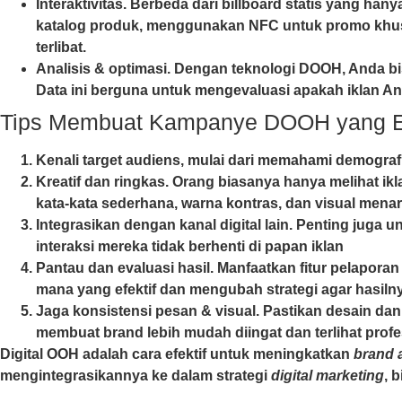
Interaktivitas
. Berbeda dari billboard statis yang han
katalog produk, menggunakan NFC untuk promo khusus,
terlibat.
Analisis & optimasi
. Dengan teknologi DOOH, Anda bisa
Data ini berguna untuk mengevaluasi apakah iklan And
Tips Membuat Kampanye DOOH yang Ef
Kenali target audiens
, mulai dari memahami demografi
Kreatif dan ringkas
. Orang biasanya hanya melihat ik
kata-kata sederhana, warna kontras, dan visual men
Integrasikan dengan kanal digital lain
. Penting juga 
interaksi mereka tidak berhenti di papan iklan
Pantau dan evaluasi hasil
. Manfaatkan fitur pelaporan
mana yang efektif dan mengubah strategi agar hasilny
Jaga konsistensi pesan & visual
. Pastikan desain dan
membuat brand lebih mudah diingat dan terlihat profe
Digital OOH
adalah cara efektif untuk meningkatkan
brand 
mengintegrasikannya ke dalam strategi
digital marketing
, 