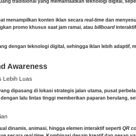
ang tradisional yang memanfaatkan teknologi digital, seper
at menampilkan konten iklan secara
real-time
dan menyesua
ngkan promo khusus saat jam ramai, atau
billboard
interakt
dengan teknologi digital, sehingga iklan lebih adaptif, m
nd Awareness
s Lebih Luas
 yang dipasang di lokasi strategis jalan utama, pusat perbe
 dengan lalu lintas tinggi memberikan paparan berulang, s
ian
l dinamis, animasi, hingga elemen interaktif seperti
QR c
nye secara
real-time
. Kombinasi desain kreatif dan pesan y