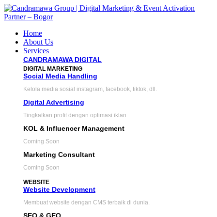
Home
About Us
Services
CANDRAMAWA DIGITAL
DIGITAL MARKETING
Social Media Handling
Kelola media sosial instagram, facebook, tiktok, dll.
Digital Advertising
Tingkatkan profit dengan optimasi iklan.
KOL & Influencer Management
Coming Soon
Marketing Consultant
Coming Soon
WEBSITE
Website Development
Membuat website dengan CMS terbaik di dunia.
SEO & GEO