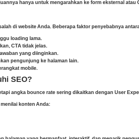
tujuannya hanya untuk mengarahkan ke form eksternal atau 
alah di website Anda. Beberapa faktor penyebabnya antara 
ggu loading lama.
n, CTA tidak jelas.
jawaban yang diinginkan.
hkan pengunjung ke halaman lain.
perangkat mobile.
uhi SEO?
tapi angka bounce rate sering dikaitkan dengan User Expe
 menilai konten Anda:
n halaman yang bermanfaat, interaktif, dan menarik pengu