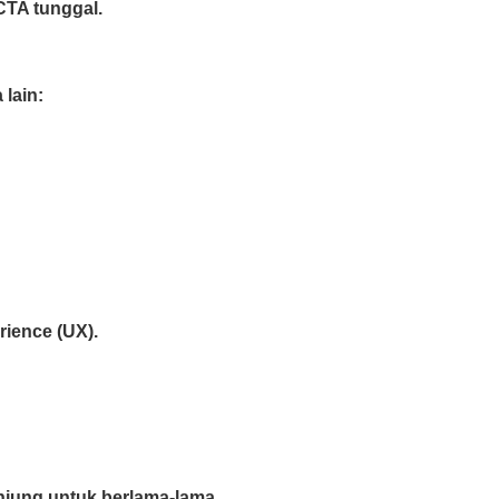
CTA tunggal.
lain:
rience (UX).
njung untuk berlama-lama.