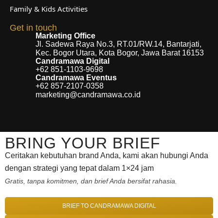
Family & Kids Activities
Get in touch
Marketing Office
Jl. Sadewa Raya No.3, RT.01/RW.14, Bantarjati,
Kec. Bogor Utara, Kota Bogor, Jawa Barat 16153
Candramawa Digital
+62 851-1103-9698
Candramawa Eventus
+62 857-2107-0358
marketing@candramawa.co.id
BRING YOUR BRIEF
Ceritakan kebutuhan brand Anda, kami akan hubungi Anda
dengan strategi yang tepat dalam 1×24 jam
Gratis, tanpa komitmen, dan brief Anda bersifat rahasia.
BRIEF TO CANDRAMAWA DIGITAL